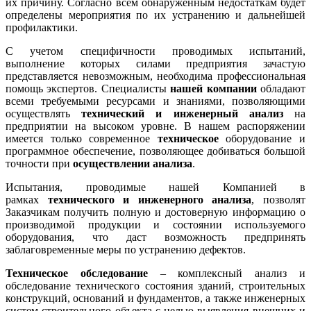
их причину. Согласно всем обнаруженным недостаткам будет
определены мероприятия по их устранению и дальнейшей
профилактики.
С учетом специфичности проводимых испытаний,
выполнение которых силами предприятия зачастую
представляется невозможным, необходима профессиональная
помощь экспертов. Специалисты
нашей компании
обладают
всеми требуемыми ресурсами и знаниями, позволяющими
осуществлять
технический и инженерный анализ
на
предприятии на высоком уровне. В нашем распоряжении
имеется только современное
техническое
оборудование и
программное обеспечение, позволяющее добиваться большой
точности при
осуществлении анализа
.
Испытания, проводимые нашей Компанией в
рамках
технического и инженерного анализа
, позволят
Заказчикам получить полную и достоверную информацию о
производимой продукции и состоянии используемого
оборудования, что даст возможность предпринять
заблаговременные меры по устранению дефектов.
Техническое обследование
– комплексный анализ и
обследование технического состояния зданий, строительных
конструкций, оснований и фундаментов, а также инженерных
систем строительного объекта с целью выявления внешних и